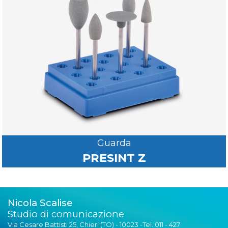
Guarda
PRESINT Z
Nicola Scalise
Studio di comunicazione
Via Cesare Battisti 25, Chieri (TO) - 10023 -Tel. 011 - 427